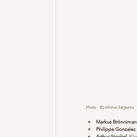
Photo :  (C) Alfonso Salgueiro	
Markus Brönniman
Philippe Gonzalez
Arthur Stockel
, Kla