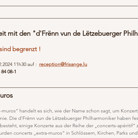
t mit den "d'Frënn vun de Lëtzebuerger Phil
e sind begrenzt !
.2024 11h30 auf :  
reception@frisange.lu
 84 08-1
uros
a-muros“ handelt es sich, wie der Name schon sagt, um Konzert
ie. Die d'Frënn vun de Lëtzebuerger Philharmoniker haben fest
besteht, einige Konzerte aus der Reihe der „concerts-apéritif“ 
urden concerts „extra-muros“ in Schlössern, Kirchen, Parks und