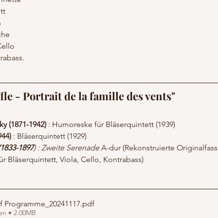
tt
n
che
Cello 
trabass.
e - Portrait de la famille des vents"
y (1871-1942)
 : Humoreske für Bläserquintett (1939)
944)
 : Bläserquintett (1929)
1833-1897
) : Zweite Serenade
 A-dur (Rekonstruierte Originalfas
ür Bläserquintett, Viola, Cello, Kontrabass)
tif Programme_20241117
.pdf
en • 2.00MB