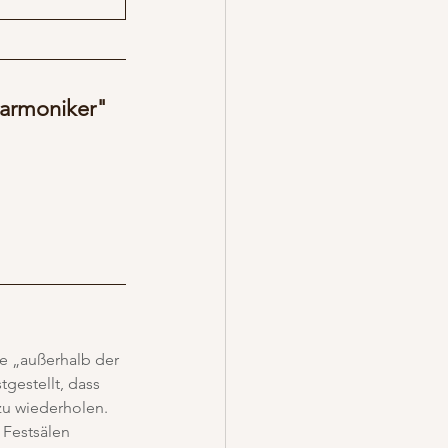
harmoniker"
e „außerhalb der 
gestellt, dass 
zu wiederholen. 
 Festsälen 