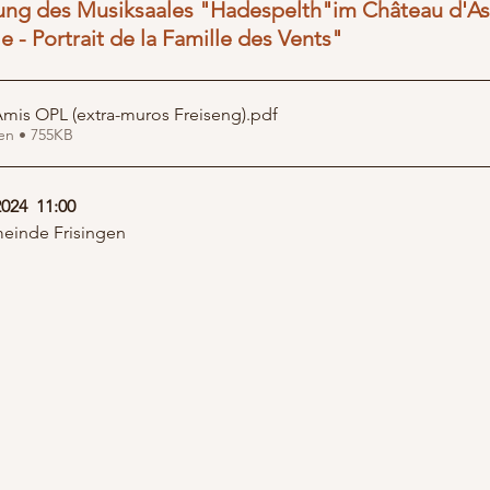
nung des Musiksaales "Hadespelth"im Château d'As
 - Portrait de la Famille des Vents" 
Amis OPL (extra-muros Freiseng)
.pdf
en • 755KB
024 
 11:00
meinde Frisingen