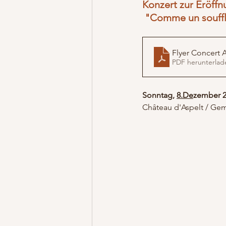
Konzert zur Eröff
 "Comme un souffle
Flyer Concert 
PDF herunterlad
Sonntag,
8.De
zember 2
Château d'Aspelt / Ge