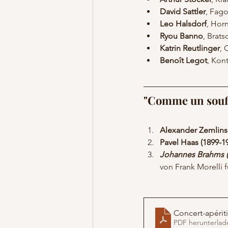
David Sattler
, Fago
Leo Halsdorf
, Hor
Ryou Banno
, Brats
Katrin Reutlinger
, 
Benoît Legot
, Kon
"Comme un souffl
Alexander Zemlinsk
Pavel Haas (1899-1
Johannes Brahms (
von Frank Morelli f
Concert-apéri
PDF herunterlad