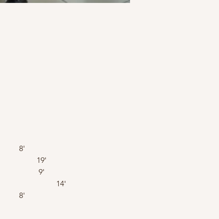
1.	W.A. Mozart (1756-1791)			Prelude & Fugue for string trio N°1  KV404 		 8'
2.	L. Weiner (1885-1960)	  			String trio in G-Minor op. 60	  					19'
3.	Hans Krása (1899-1944)	  		Passacaglia & Fugue for string trio (1944)			 9'
4.	Gideon Klein (1919-1945)  			String trio (1944)									14'               
5.	W.A. Mozart (1756-1791)			Prelude & Fugue for string trio N°5  KV404  		 8'