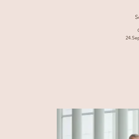
S
24.Se