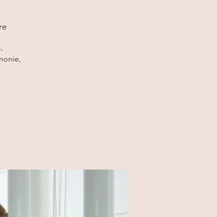
re
,
monie,