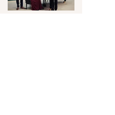
Concert-apéritif du
23.10.2022
So., 23. Okt.
Mehr Infos
Details