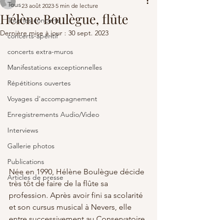
Tous
23 août 2023
5 min de lecture
Hélène Boulègue, flûte
Tous les concerts
Dernière mise à jour :
30 sept. 2023
concerts-apéritif
concerts extra-muros
Manifestations exceptionnelles
Répétitions ouvertes
Voyages d'accompagnement
Enregistrements Audio/Video
Interviews
Gallerie photos
Publications
Née en 1990, Hélène Boulègue décide 
Articles de presse
très tôt de faire de la flûte sa 
profession. Après avoir fini sa scolarité 
et son cursus musical à Nevers, elle 
entre successivement au Conservatoire 