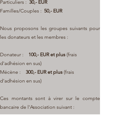
Particuliers :
30,- EUR
Familles/Couples :
50,- EUR
Nous proposons les groupes suivants pour
les donateurs et les membres :
Donateur :
100,- EUR et plus
(frais
d'adhésion en sus)
Mécène :
300,- EUR et plus
(frais
d'adhésion en sus)
Ces montants sont à virer sur le compte
bancaire de l'Association suivant :
CCPLULL LU57
1111 0938 5657 0000