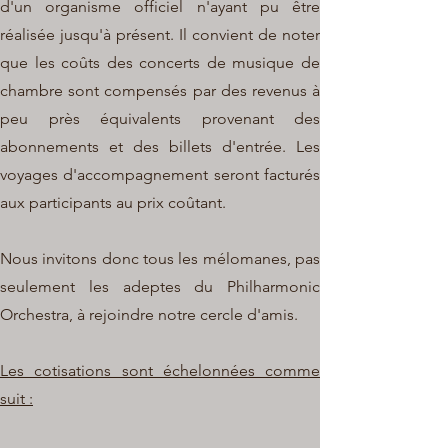
d'un organisme officiel n'ayant pu être
réalisée jusqu'à présent. Il convient de noter
que les coûts des concerts de musique de
chambre sont compensés par des revenus à
peu près équivalents provenant des
abonnements et des billets d'entrée. Les
voyages d'accompagnement seront facturés
aux participants au prix coûtant.
Nous invitons donc tous les mélomanes, pas
seulement les adeptes du Philharmonic
Orchestra, à rejoindre notre cercle d'amis.
Les cotisations sont échelonnées comme
suit :