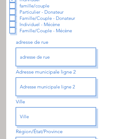
i
famille/couple
g
a
Particulier - Donateur
t
Famille/Couple - Donateur
o
i
Individuel - Mécène
r
Famille/Couple - Mécène
e
adresse de rue
Adresse municipale ligne 2
Ville
Région/État/Province