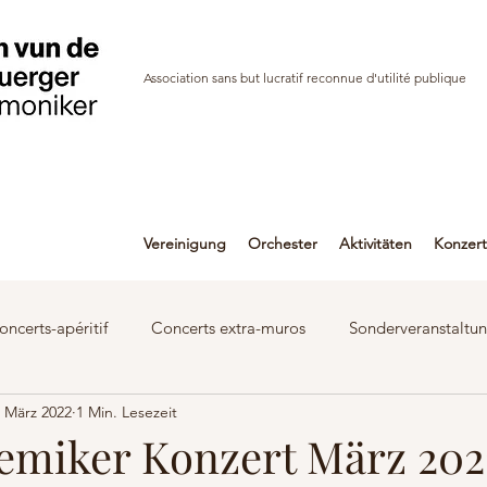
Association sans but lucratif reconnue d'utilité publique
Vereinigung
Orchester
Aktivitäten
Konzer
oncerts-apéritif
Concerts extra-muros
Sonderveranstaltu
. März 2022
1 Min. Lesezeit
Aufnahmen
Interviews
Bildergallerie
Publikationen
emiker Konzert März 202