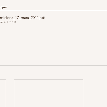
igen
emiciens_17_mars_2022
.pdf
en • 121KB