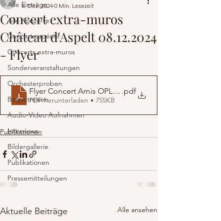
Alle Einträge
8. Dez. 2024
0 Min. Lesezeit
Concert extra-muros
Alle Konzerte
Château d'Aspelt 08.12.2024
Concerts-apéritif
- Flyer
Concerts extra-muros
Sonderveranstaltungen
Orchesterproben
Flyer Concert Amis OPL (extra-muros Freiseng)
.pdf
Begleitreisen
PDF herunterladen • 755KB
Audio-Video Aufnahmen
Interviews
Publikationen
Bildergallerie
Publikationen
Pressemitteilungen
Alle ansehen
Aktuelle Beiträge