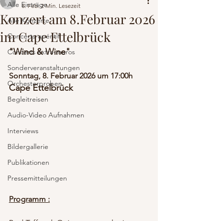
Alle Einträge
8. Feb.
2 Min. Lesezeit
Konzert am 8.Februar 2026
Alle Konzerte
im Cape Ettelbrück
Concerts-apéritif
"Wind & Wine"
Concerts extra-muros
Sonderveranstaltungen
Sonntag, 8. Februar 2026 um 17:00h
Orchesterproben
Cape Ettelbrück
Begleitreisen
Audio-Video Aufnahmen
Interviews
Bildergallerie
Publikationen
Pressemitteilungen
Programm :