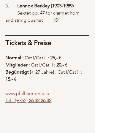
3.	
Lennox Berkley (1903-1989)
	Sextet op. 47 for clarinet horn 
and string quartet	15'
Tickets & Preise
Normal : 
Cat I/Cat II : 
25,-
 € 
Mitglieder : 
Cat I/Cat II : 
20,-
 €  
Begünstigt (
< 27 Jahre
)
 : Cat I/Cat II :
15,-
 € 
www.philharmonie.lu
Tel.: (+352)
 26 32 26 32