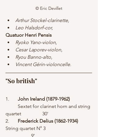
© Eric Devillet
Arthur Stockel-clarinette, 
Leo Halsdorf-cor,
Quatuor Henri Pensis  
Ryoko Yano-violon, 
Cesar Laporev-violon,
Ryou Banno-alto, 
Vincent Gérin-violoncelle.
"So british"
1.	
John Ireland (1879-1962)
	Sextet for clarinet horn and string 
quartet		30'
2.	
Frederick Delius (1862-1934)
String quartet N° 3				
		 9'