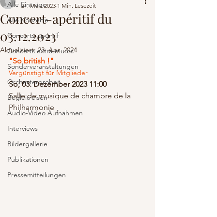
Alle Einträge
21. März 2023
1 Min. Lesezeit
Concert-apéritif du
Alle Konzerte
03.12.2023
Concerts-apéritif
Aktualisiert:
23. Apr. 2024
Concerts extra-muros
"So british !" 
Sonderveranstaltungen
Vergünstigt für Mitglieder
Orchesterproben
So, 03. Dezember 2023 11:00
Salle de musique de chambre de la 
Begleitreisen
Philharmonie
Audio-Video Aufnahmen
Interviews
Bildergallerie
Publikationen
Pressemitteilungen