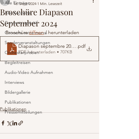
Alle Einträge
16. Sept. 2024
1 Min. Lesezeit
Broschüre Diapason
Alle Konzerte
September 2024
Concerts-apéritif
Broschüre 
öffnen
 / herunterladen  
Concerts extra-muros
Sonderveranstaltungen
Diapason septembre 2024 BAT 102634 (1)
.pdf
PDF herunterladen • 707KB
Orchesterproben
Begleitreisen
Audio-Video Aufnahmen
Interviews
Bildergallerie
Publikationen
Publikationen
Pressemitteilungen