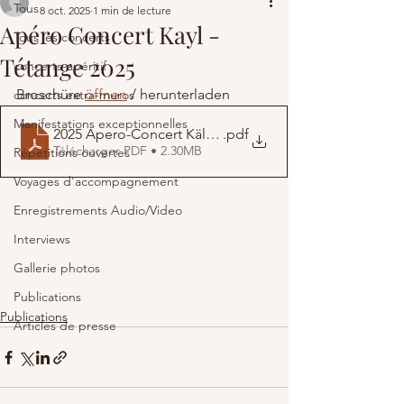
Tous
8 oct. 2025
1 min de lecture
Apéro Concert Kayl -
Tous les concerts
Tétange 2025
concerts-apéritif
Broschüre 
öffnen
 / herunterladen  
concerts extra-muros
Manifestations exceptionnelles
2025 Apero-Concert KälTeiteng_20251008
.pdf
Télécharger PDF • 2.30MB
Répétitions ouvertes
Voyages d'accompagnement
Enregistrements Audio/Video
Interviews
Gallerie photos
Publications
Publications
Articles de presse