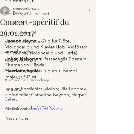
Alle Einträge
mariocortolezzis
Alle Einträge
Mar 9, 2024
1 min read
Concert-apéritif du
All concerts
29.01.2017
Concerts-apéritif
Joseph Haydn
:	 Trio für Flöte, 
concerts extra-muros
Violoncello und Klavier Hob. XV:15 (arr. 
Special events
für Violine, Violoncello und Harfe)
Johan Halvorsen
: Passacaglia über ein 
Public rehearsels
Thema von Händel
Accompanying trips
Henriette Renié
:	 Trio en si bémol 
majeur (B-Dur)
Audio/Video recordings
Fabian Perdichizzi,violon;  Ilia Laporev, 
Interviews
violoncelle; Catherine Beynon, Harpe;
Gallery
https://youtu.be/sYTAtRu6c4g
Publications
Press articles